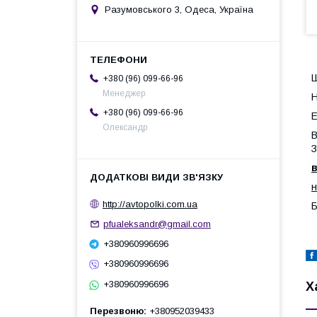
Разумовського 3, Одеса, Україна
Ш
+380 (96) 099-66-96
Менеджер
Н
+380 (96) 099-66-96
E
Олександр
В
З
н
http://avtopolki.com.ua
Б
pfualeksandr@gmail.com
+380960996696
+380960996696
+380960996696
Х
Перезвоню
+380952039433