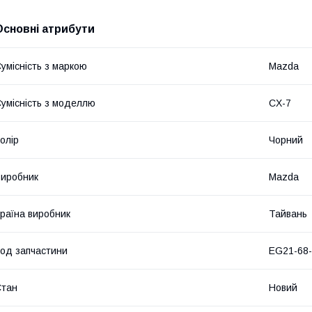
Основні атрибути
умісність з маркою
Mazda
умісність з моделлю
CX-7
олір
Чорний
иробник
Mazda
раїна виробник
Тайвань
од запчастини
EG21-68-
Стан
Новий