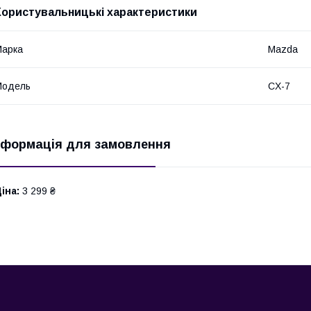
Користувальницькі характеристики
Марка
Mazda
Модель
CX-7
нформація для замовлення
іна:
3 299 ₴