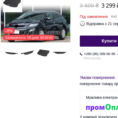
3 299 
3 600 ₴
Під замовлення
Код
Відправка з 21 се
–8%
Залишилось
0
0
днів
0
0
0
0
0
0
Купити
+380 (96) 099-66-96
Менеджер
повернення товару п
У компанії підключені