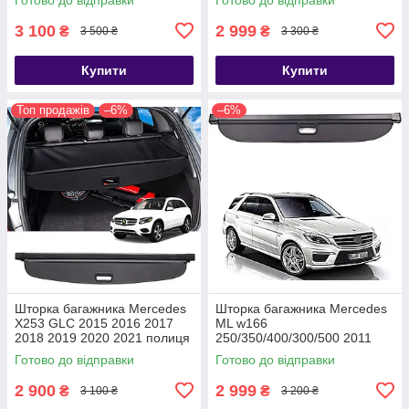
ролет
3 100
2 999
₴
₴
3 500 ₴
3 300 ₴
Купити
Купити
Топ продажів
–6%
–6%
Шторка багажника Mercedes
Шторка багажника Mercedes
X253 GLC 2015 2016 2017
ML w166
2018 2019 2020 2021 полиця
250/350/400/300/500 2011
полка ролет
2012 2013 2014 2015 полка
Готово до відправки
Готово до відправки
ролет
2 900
2 999
₴
₴
3 100 ₴
3 200 ₴