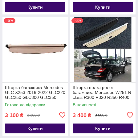
Купити
Купити
–6%
–6%
Шторка багажника Mercedes
Шторка полка ролет
GLC X253 2016-2022 GLC220
багажника Mercedes W251 R-
GLC250 GLC300 GLC350
class R300 R320 R350 R400
GLC43 GLC63 полиця полка
R500 2006 2007 2008 2009
Готово до відправки
В наявності
ролет
2010 2011 2012 2013
3 100
3 400
₴
₴
3 300 ₴
3 600 ₴
Купити
Купити