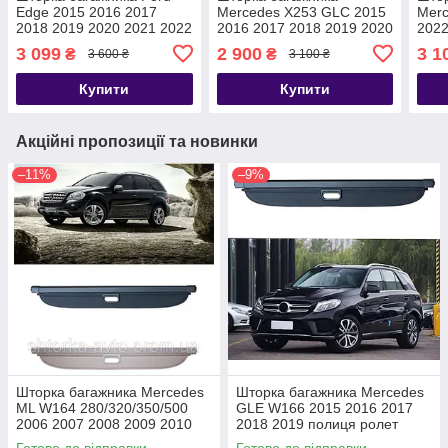
Edge 2015 2016 2017
Mercedes X253 GLC 2015
Merc
2018 2019 2020 2021 2022
2016 2017 2018 2019 2020
202
2023 FT4Z5845440A
2021 полиця полка ролет
GLC
3 099
2 900
3 1
₴
₴
3 600 ₴
3 100 ₴
новая USA полка ролет
GLC
роле
Купити
Купити
Акційні пропозиції та новинки
–11%
–9%
Шторка багажника Mercedes
Шторка багажника Mercedes
ML W164 280/320/350/500
GLE W166 2015 2016 2017
2006 2007 2008 2009 2010
2018 2019 полиця ролет
2011 2012 полка полиця
Готово до відправки
Готово до відправки