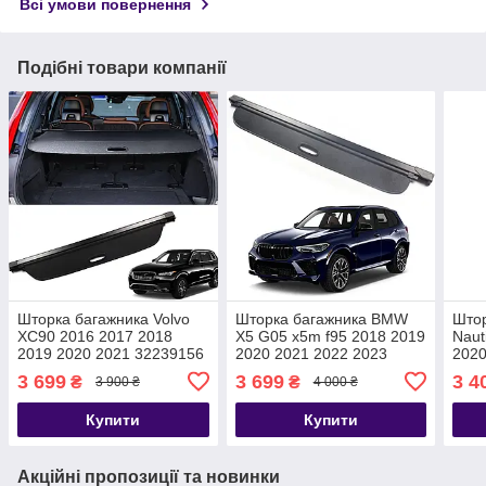
Всі умови повернення
Подібні товари компанії
Шторка багажника Volvo
Шторка багажника BMW
Штор
XC90 2016 2017 2018
X5 G05 x5m f95 2018 2019
Naut
2019 2020 2021 32239156
2020 2021 2022 2023
2020
полиця полка ролет
полиця ролет
3 699
3 699
3 4
₴
₴
3 900 ₴
4 000 ₴
жалюзі
Купити
Купити
Акційні пропозиції та новинки