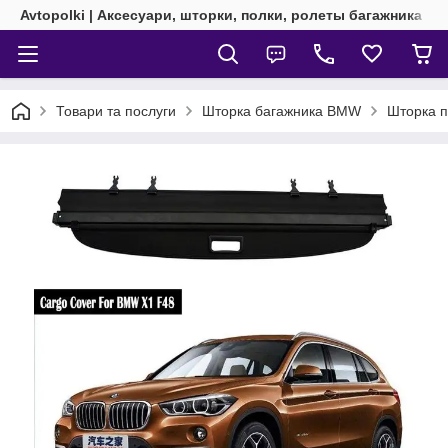
Avtopolki | Аксесуари, шторки, полки, ролеты багажника
Товари та послуги
Шторка багажника BMW
Шторка п