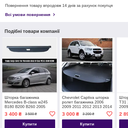
Повернення товару впродовж 14 днів за рахунок покупця
Всі умови повернення
Подібні товари компанії
Шторка багажника
Chevrolet Captiva шторка
Штор
Mercedes B-class w245
ролет багажника 2006
T31 
B180 B200 B260 2005
2009 2011 2012 2013 2014
2009
2006 2007 2008 2009 2010
2015
2014
3 400
3 000
2 8
₴
₴
3 500 ₴
3 200 ₴
2011 полка полиця ролет
полк
Купити
Купити