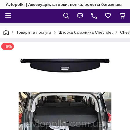
Avtopolki | Аксесуари, шторки, полки, ролеты багажника
Товари та послуги
Шторка багажника Chevrolet
Chev
–6%