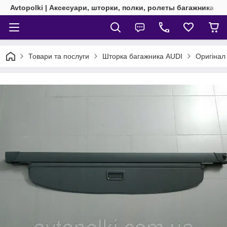
Avtopolki | Аксесуари, шторки, полки, ролеты багажника
Товари та послуги
Шторка багажника AUDI
Оригінал