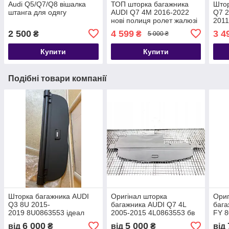
Audi Q5/Q7/Q8 вішалка
ТОП шторка багажника
Штор
штанга для одягу
AUDI Q7 4M 2016-2022
Q7 2
нові полиця ролет жалюзі
2011
нові
2 500
4 599
3 4
₴
₴
5 000 ₴
Купити
Купити
Подібні товари компанії
Шторка багажника AUDI
Оригінал шторка
Ориг
Q3 8U 2015-
багажника AUDI Q7 4L
бага
2019 8U0863553 ідеал
2005-2015 4L0863553 бв
FY 8
полиця накладка ролет
полиця накладка ролет
поли
6 000
5 000
від
₴
від
₴
від