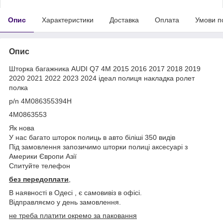
Опис
Характеристики
Доставка
Оплата
Умови п
Опис
Шторка багажника AUDI Q7 4M 2015 2016 2017 2018 2019
2020 2021 2022 2023 2024 ідеал полиця накладка ролет
полка
p/n 4M086355394H
4M0863553
Як нова
У нас багато шторок полиць в авто біліші 350 видів
Під замовлення запозичимо шторки полиці аксесуарі з
Америки Європи Азії
Спитуйте телефон
без передоплати
,
В наявності в Одесі , є самовивіз в офісі.
Відправляємо у день замовлення.
не треба платити окремо за паковання