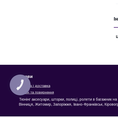
І
Ц
Умови
КНОПКА
Оплата і доставка
ЗВ'ЯЗКУ
Обмін та повернення
Тюнінг аксесуари, шторки, полиці, ролети в багажник на в
Вінниця, Житомир, Запоріжжя, Івано-Франківськ, Кіровогр