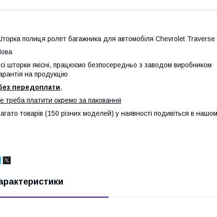
торка полиця ролет багажника для автомобіля Chevrolet Traverse
Нова
сі шторки якісні, працюємо безпосередньо з заводом виробником
арантія на продукцію
без передоплати
,
е треба платити окремо за паковання
агато товарів (150 різних моделей) у наявності подивіться в нашом
арактеристики