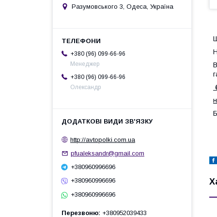
Разумовського 3, Одеса, Україна
Ш
+380 (96) 099-66-96
Менеджер
В
г
+380 (96) 099-66-96
Олександр
н
Б
http://avtopolki.com.ua
pfualeksandr@gmail.com
+380960996696
Х
+380960996696
+380960996696
Перезвоню
+380952039433