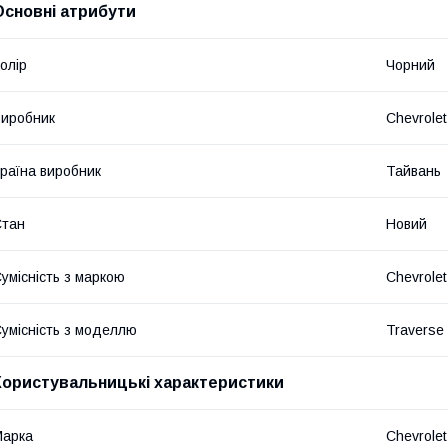
Основні атрибути
олір
Чорний
иробник
Chevrolet
раїна виробник
Тайвань
Стан
Новий
умісність з маркою
Chevrolet
умісність з моделлю
Traverse
Користувальницькі характеристики
Марка
Chevrolet