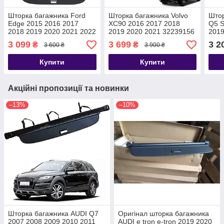
Шторка багажника Ford
Шторка багажника Volvo
Штор
Edge 2015 2016 2017
XC90 2016 2017 2018
Q5 S
2018 2019 2020 2021 2022
2019 2020 2021 32239156
2019
2023 FT4Z5845440A
полиця полка ролет
2024
3 099
3 699
3 2
₴
₴
3 600 ₴
3 900 ₴
новая USA полка ролет
жалюзі
роле
Купити
Купити
Акційні пропозиції та новинки
–13%
–10%
Шторка багажника AUDI Q7
Оригінал шторка багажника
2007 2008 2009 2010 2011
AUDI e tron e-tron 2019 2020