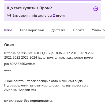
Що таке купити з Пром?
Замовлення під захистом
Опис
Характеристики
Доставка
Оплата
Умови п
Опис
Шторка багажника AUDI Q5 SQ5 80A 2017 2018 2019 2020
2021 2022 2023 2024 ідеал полиця накладка ролет полка
p/n 80A863553A94H
нова
У нас багато шторок полиць в авто біліші 250 видів
Під замовлення запозичимо шторки полиці аксесуарі з
Америки Європи Азії
висилаємо без передоплати
,