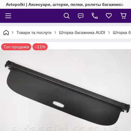
Avtopolki | Аксесуари, шторки, полки, ролеты багажника
Товари та послуги
Шторка багажника AUDI
Шторка б
Топ продажів
–11%