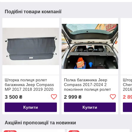
Подібні товари компанії
Шторка полиця ролет
Полка багажника Jeep
Штор
багажника Jeep Compass
Compass 2017-2024 2
Cher
MP 2017 2018 2019 2020
покоління полиця ролет
2016
2021 2022 2023 2
накладка шторка
накл
3 500
2 999
2 8
₴
₴
покоління
Купити
Купити
Акційні пропозиції та новинки