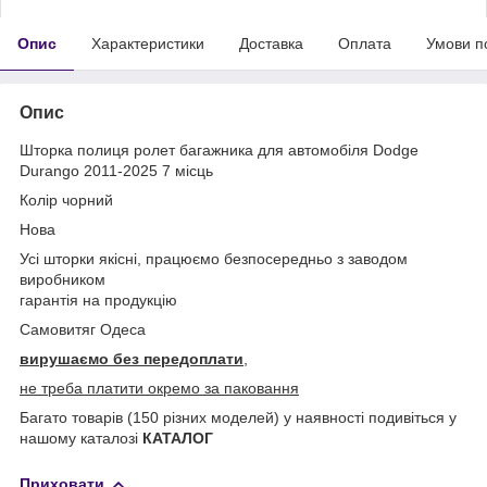
Опис
Характеристики
Доставка
Оплата
Умови п
Опис
Шторка полиця ролет багажника для автомобіля Dodge
Durango 2011-2025 7 місць
Колір чорний
Нова
Усі шторки якісні, працюємо безпосередньо з заводом
виробником
гарантія на продукцію
Самовитяг Одеса
вирушаємо без передоплати
,
не треба платити окремо за паковання
Багато товарів (150 різних моделей) у наявності подивіться у
нашому каталозі
КАТАЛОГ
Приховати