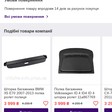
Умови повернення
Повернення товару впродовж 14 днів за рахунок покупця
Всі умови повернення
Подібні товари компанії
Шторка багажника BMW
Полка багажника
Штор
X5 E70 2007-2013 полка
Volkswagen ID.4 ID4 ID 4
CX-7
ролет полиця
шторка ролет 11a867769
2011
роле
3 999
3 999
3 2
₴
₴
4 200 ₴
4 200 ₴