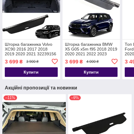
Шторка багажника Volvo
Шторка багажника BMW
Топ 
XC90 2016 2017 2018
X5 G05 x5m f95 2018 2019
Ford
2019 2020 2021 32239156
2020 2021 2022 2023
2020
полиця полка ролет
полиця ролет
2025
3 699
3 699
3 4
₴
₴
3 900 ₴
4 000 ₴
жалюзі
Купити
Купити
Акційні пропозиції та новинки
–11%
–9%