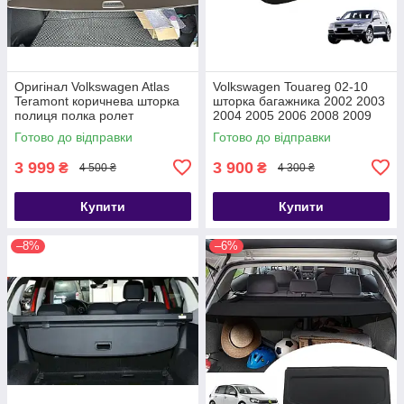
Оригінал Volkswagen Atlas
Volkswagen Touareg 02-10
Teramont коричнева шторка
шторка багажника 2002 2003
полиця полка ролет
2004 2005 2006 2008 2009
багажника фольксваген
2010 полиця ролет
Готово до відправки
Готово до відправки
атлас терамонт
3 999
3 900
₴
₴
4 500 ₴
4 300 ₴
Купити
Купити
–8%
–6%