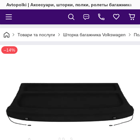
Avtopolki | Аксесуари, шторки, полки, ролеты багажника
Товари та послуги
Шторка багажника Volkswagen
По
–14%